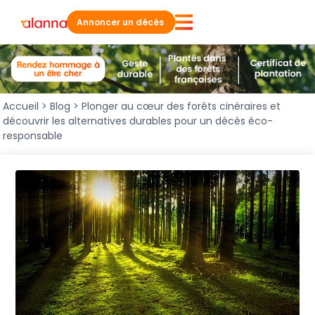
Annoncer un décès
Accueil
>
Blog
>
Plonger au cœur des forêts cinéraires et
découvrir les alternatives durables pour un décès éco-
responsable