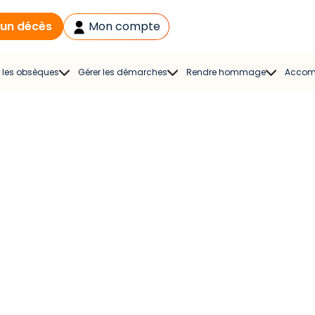
 un décès
Mon compte
 les obsèques
Gérer les démarches
Rendre hommage
Accom
gistre de
Liste des démarches en
Espace hommage
Acco
doléances
cas de décès et lettre-
Modèles de
type
s funèbres
condoléances
Aide aux démarches
rs de deuil
Cartes de condoléances
As
Solution
ral Planner
Cadeaux
d’accompagnement
ie funéraire
Dépôt de volontés
sonnalisée
 pour un décès