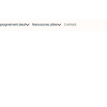
pagnement deuil
Ressources utiles
Contact
mpagnant deuil
Modèles de faire-part
Psychologue
Modèles de
condoléances
Kinésiologue
Chansons obsèques
sociation deuil
Oraisons Funèbres
Livres sur le deuil
Guides pratiques
Articles et témoignages