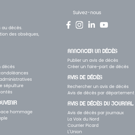
Suivez-nous
s au décès.
ation des obsèques,
ANNONCER UN DÉCÈS
Publier un avis de décès
n décès
Créer un faire-part de décès
 condoléances
AVIS DE DÉCÈS
dministratives
e sépulture
Rechercher un avis de décès
lontés
Avis de décès par département
UVENIR
AVIS DE DÉCÈS DU JOURNAL
space hommage
Avis de décès par journaux
mple
La Voix du Nord
Courrier Picard
L'Union