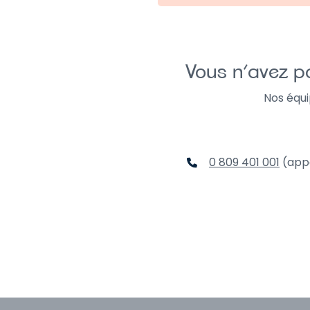
Vous n’avez p
Nos équ
0 809 401 001
(appe