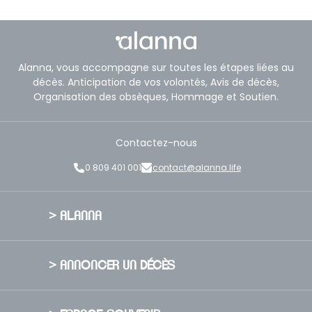
Alanna, vous accompagne sur toutes les étapes liées au
décès. Anticipation de vos volontés, Avis de décès,
Organisation des obsèques, Hommage et Soutien.
Contactez-nous
0 809 401 001
contact@alanna.life
> ALANNA
A propos
> ANNONCER UN DÉCÈS
Nos Valeurs
Nos engagements
Publier un avis de décès
Nous rejoindre