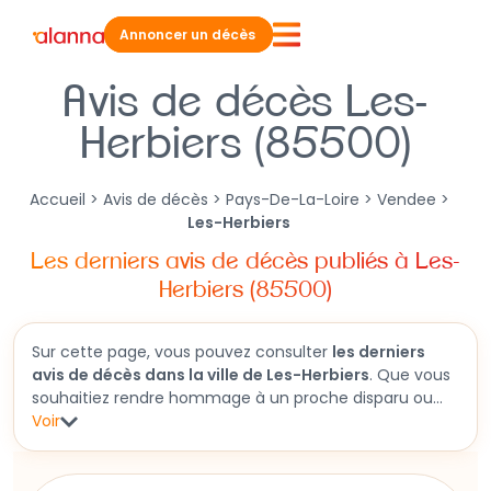
Annoncer un décès
Avis de décès Les-
Herbiers (85500)
Accueil
>
Avis de décès
>
Pays-De-La-Loire
>
Vendee
>
Les-Herbiers
Les derniers avis de décès publiés à Les-
Herbiers (85500)
Sur cette page, vous pouvez consulter
les derniers
avis de décès dans la ville de Les-Herbiers
. Que vous
souhaitiez rendre hommage à un proche disparu ou
obtenir des informations sur une cérémonie funéraire
Voir
à venir, cette section vous permet d'accéder aux
faire-part récents. Vous y trouverez aussi des
informations détaillées sur les obsèques et des