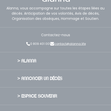
Alanna, vous accompagne sur toutes les étapes liées au
décès. Anticipation de vos volontés, Avis de décès,
Organisation des obsèques, Hommage et Soutien.
Contactez-nous
0 809 401 001
contact@alanna.life
> ALANNA
A propos
> ANNONCER UN DÉCÈS
Nos Valeurs
Nos engagements
Publier un avis de décès
Nous rejoindre
> ESPACE SOUVENIR
Créer un faire-part de décès
Presse
Sécurité
Créer un espace souvenir