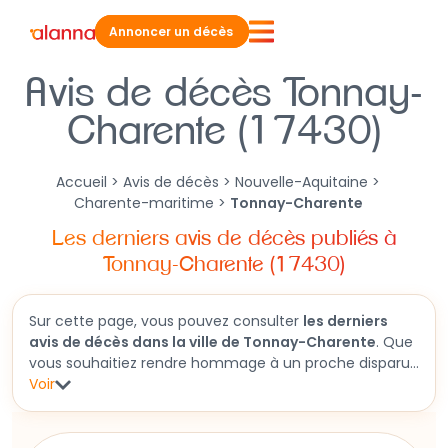
Annoncer un décès
Avis de décès Tonnay-
Charente (17430)
Accueil
>
Avis de décès
>
Nouvelle-Aquitaine
>
Charente-maritime
>
Tonnay-Charente
Les derniers avis de décès publiés à
Tonnay-Charente (17430)
Sur cette page, vous pouvez consulter
les derniers
avis de décès dans la ville de Tonnay-Charente
. Que
vous souhaitiez rendre hommage à un proche disparu
ou obtenir des informations sur une cérémonie
Voir
funéraire à venir, cette section vous permet d'accéder
aux faire-part récents. Vous y trouverez aussi des
informations détaillées sur les obsèques et des