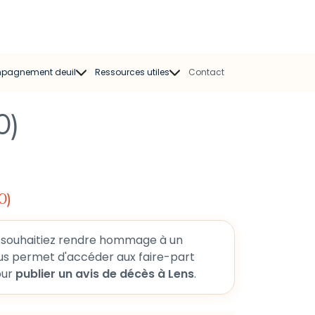
pagnement deuil
Ressources utiles
Contact
mpagnant deuil
Modèles de faire-part
0)
Psychologue
Modèles de
condoléances
Kinésiologue
Chansons obsèques
sociation deuil
0)
Oraisons Funèbres
Livres sur le deuil
Guides pratiques
ns pour
publier un avis de décès à Lens
.
Articles et témoignages