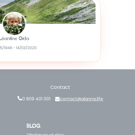
Léantine Orda
5/1946 - 14/03/2020
Contact
0 809 401 001
contact@alanna.life
BLOG