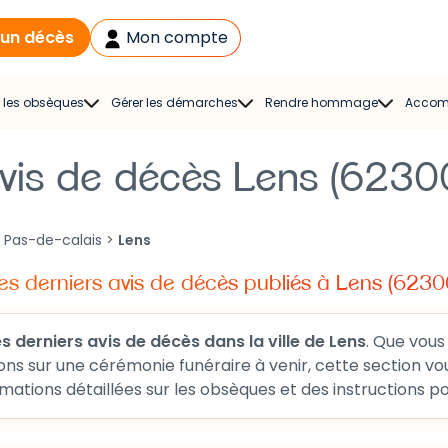
 un décès
Mon compte
 les obsèques
Gérer les démarches
Rendre hommage
Accom
gistre de
Liste des démarches en
Espace hommage
Acco
doléances
vis de décès Lens (6230
cas de décès et lettre-
Modèles de
type
s funèbres
condoléances
Aide aux démarches
>
Pas-de-calais
>
Lens
rs de deuil
Cartes de condoléances
As
Solution
es derniers avis de décès publiés à Lens (6230
ral Planner
Cadeaux
d’accompagnement
ie funéraire
Dépôt de volontés
les derniers avis de décès dans la ville de Lens
. Que vous souhaitiez rendre hommage à un
sonnalisée
rmet d'accéder aux faire-part
récents. Vous y trouverez aussi des informations détaillées sur les obsèques et des instructio
 pour un décès