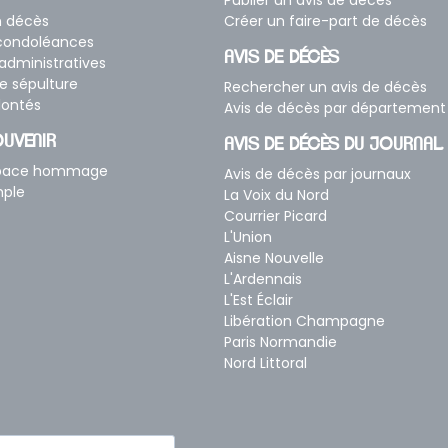
Publier un avis de décès
n décès
Créer un faire-part de décès
 condoléances
AVIS DE DÉCÈS
dministratives
e sépulture
Rechercher un avis de décès
lontés
Avis de décès par département
UVENIR
AVIS DE DÉCÈS DU JOURNAL
space hommage
Avis de décès par journaux
mple
La Voix du Nord
Courrier Picard
L'Union
Aisne Nouvelle
L'Ardennais
L'Est Éclair
Libération Champagne
Paris Normandie
Nord Littoral