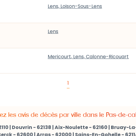
Lens, Loison-Sous-Lens
Lens
Mericourt, Lens, Calonne-Ricouart
1
ez les avis de décès par ville dans le Pas-de-cal
110
|
Douvrin - 62138
|
Aix-Noulette - 62160
|
Bruay-La-
Berck - 62600
|
Arras - 62000
|
Sains-En-Gohelle - 6211