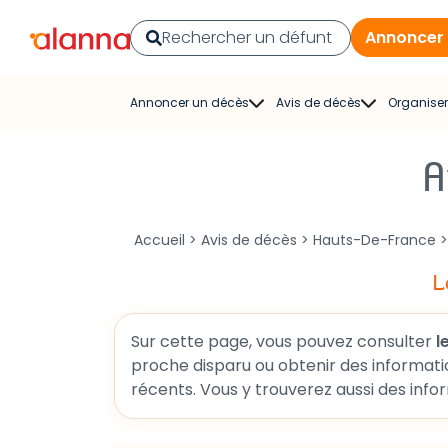
Annoncer
Annoncer un décès
Avis de décès
Organiser
Publier un avis de décès
Rechercher un avis de
Re
décès
con
A
Faire-part de décès
Avis de décès du journal
Pompe
Exemple d’avis de décès
Accueil
>
Avis de décès
>
Hauts-De-France
La Voix du Nord
Fleu
Modèles de faire-part
L
Courrier Picard
Fune
L’Union
Cérémon
Sur cette page, vous pouvez consulter
per
proche disparu ou obtenir des informations sur une cérémonie funéraire à venir, cette section vous pe
Aisne Nouvelle
Cagnotte
L’Ardennais