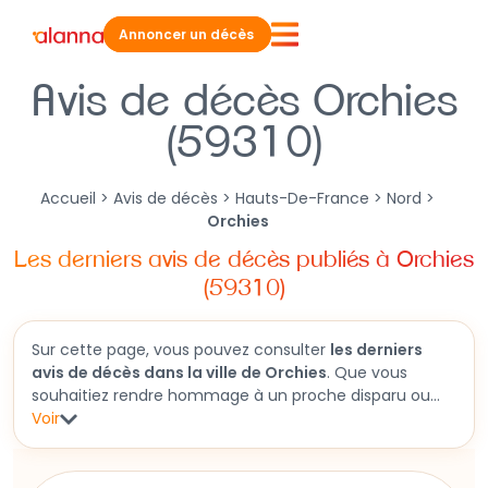
Annoncer un décès
Avis de décès Orchies
(59310)
Accueil
>
Avis de décès
>
Hauts-De-France
>
Nord
>
Orchies
Les derniers avis de décès publiés à Orchies
(59310)
Sur cette page, vous pouvez consulter
les derniers
avis de décès dans la ville de Orchies
. Que vous
souhaitiez rendre hommage à un proche disparu ou
obtenir des informations sur une cérémonie funéraire
Voir
à venir, cette section vous permet d'accéder aux
faire-part récents. Vous y trouverez aussi des
informations détaillées sur les obsèques et des