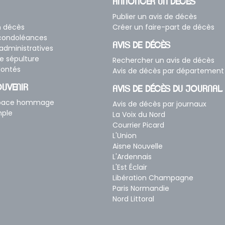
ANNONCER UN DÉCÈS
Publier un avis de décès
n décès
Créer un faire-part de décès
 condoléances
AVIS DE DÉCÈS
dministratives
e sépulture
Rechercher un avis de décès
lontés
Avis de décès par département
UVENIR
AVIS DE DÉCÈS DU JOURNAL
space hommage
Avis de décès par journaux
mple
La Voix du Nord
Courrier Picard
L'Union
Aisne Nouvelle
L'Ardennais
L'Est Éclair
Libération Champagne
Paris Normandie
Nord Littoral