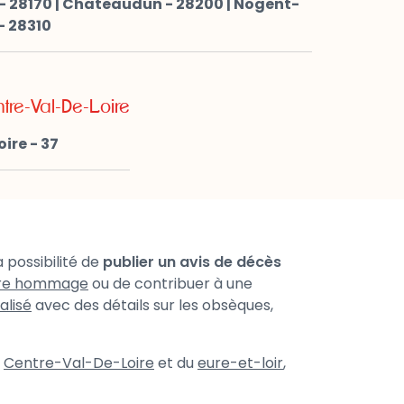
 28170
|
Chateaudun - 28200
|
Nogent-
- 28310
tre-Val-De-Loire
ire - 37
 possibilité de
publier un avis de décès
re hommage
ou de contribuer à une
alisé
avec des détails sur les obsèques,
u
Centre-Val-De-Loire
et du
eure-et-loir
,