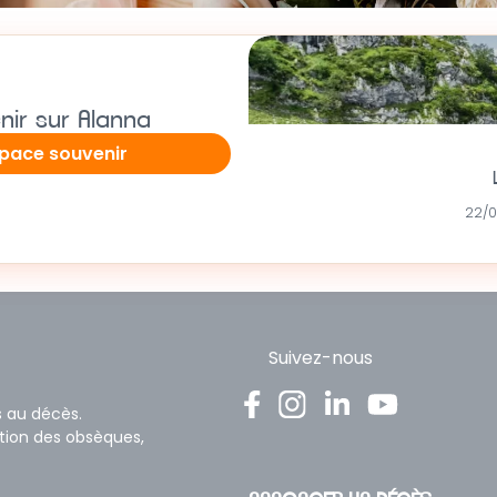
nir sur Alanna
space souvenir
22/0
Suivez-nous
s au décès.
ation des obsèques,