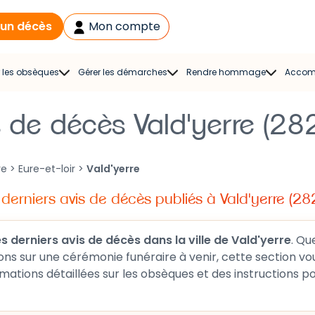
 un décès
Mon compte
 les obsèques
Gérer les démarches
Rendre hommage
Accom
gistre de
Liste des démarches en
Espace hommage
Acco
s de décès Vald'yerre (28
doléances
cas de décès et lettre-
Modèles de
type
s funèbres
condoléances
Aide aux démarches
re
>
Eure-et-loir
>
Vald'yerre
rs de deuil
Cartes de condoléances
As
Solution
 derniers avis de décès publiés à Vald'yerre (28
ral Planner
Cadeaux
d’accompagnement
ie funéraire
Dépôt de volontés
les derniers avis de décès dans la ville de Vald'yerre
. Que vous souhaitiez rendre hommage à un
sonnalisée
rmet d'accéder aux faire-part
récents. Vous y trouverez aussi des informations détaillées sur les obsèques et des instructio
 pour un décès