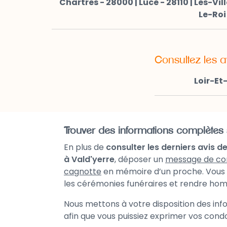
Chartres - 28000
|
Luce - 28110
|
Les-Vil
Le-Roi
Consultez les a
Loir-Et
Trouver des informations complètes 
En plus de
consulter les derniers avis d
à Vald'yerre
, déposer un
message de co
cagnotte
en mémoire d’un proche. Vous
les cérémonies funéraires et rendre ho
Nous mettons à votre disposition des in
afin que vous puissiez exprimer vos condol