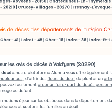
lages-Voveens - 28150
|
Chateauneuf-En-Thymerais -
 - 28210
|
Crucey-Villages - 28270
|
Fresnay-L'eveque 
vis de décès des départements de la région Cen
-Cher - 41
|
Loiret - 45
|
Cher - 18
|
Indre - 36
|
Indre-Et-Lo
sur les avis de décès à Vald'yerre (28290)
e décès
, notre plateforme Alanna vous offre également la
ndoléances
, d’offrir des
fleurs de deuil
, de planter un
arb
 pouvez facilement
créer un faire-part de décès personn
mmage au défunt.
formations à jour sur les obsèques dans le département d
éances et soutenir les familles en deuil.