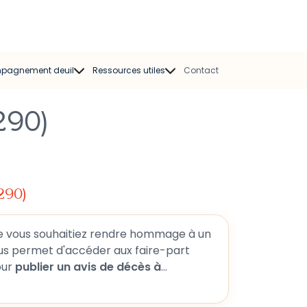
pagnement deuil
Ressources utiles
Contact
mpagnant deuil
Modèles de faire-part
290)
Psychologue
Modèles de
condoléances
Kinésiologue
Chansons obsèques
sociation deuil
290)
Oraisons Funèbres
Livres sur le deuil
Guides pratiques
ns pour
publier un avis de décès à
Articles et témoignages