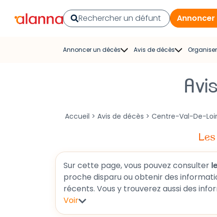
Annoncer
Annoncer un décès
Avis de décès
Organiser
Publier un avis de décès
Rechercher un avis de
Re
décès
Avi
con
Faire-part de décès
Avis de décès du journal
Pompe
Exemple d’avis de décès
Accueil
>
Avis de décès
>
Centre-Val-De-Loi
La Voix du Nord
Fleu
Modèles de faire-part
Les
Courrier Picard
Fune
L’Union
Cérémon
Sur cette page, vous pouvez consulter
per
proche disparu ou obtenir des informations sur une cérémonie funéraire à venir, cette section vous pe
Aisne Nouvelle
Cagnotte
Vald'yerre
Voir
.
L’Ardennais