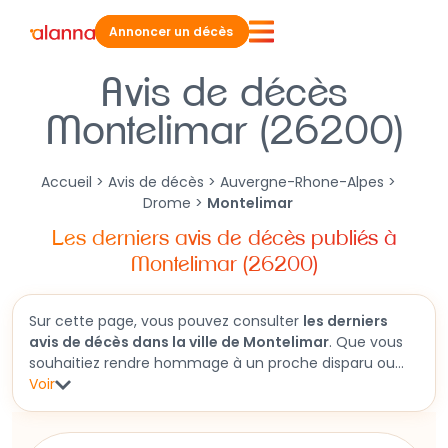
Annoncer un décès
Avis de décès
Montelimar (26200)
Accueil
>
Avis de décès
>
Auvergne-Rhone-Alpes
>
Drome
>
Montelimar
Les derniers avis de décès publiés à
Montelimar (26200)
Sur cette page, vous pouvez consulter
les derniers
avis de décès dans la ville de Montelimar
. Que vous
souhaitiez rendre hommage à un proche disparu ou
obtenir des informations sur une cérémonie funéraire
Voir
à venir, cette section vous permet d'accéder aux
faire-part récents. Vous y trouverez aussi des
informations détaillées sur les obsèques et des