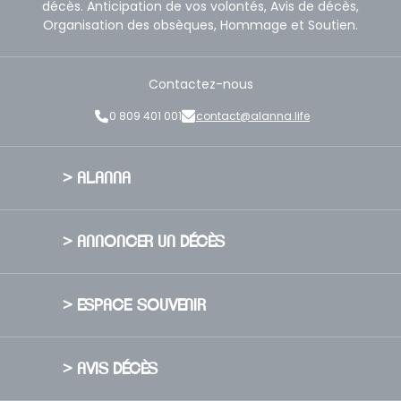
décès. Anticipation de vos volontés, Avis de décès,
Organisation des obsèques, Hommage et Soutien.
Contactez-nous
0 809 401 001
contact@alanna.life
> ALANNA
A propos
> ANNONCER UN DÉCÈS
Nos Valeurs
Nos engagements
Publier un avis de décès
Nous rejoindre
> ESPACE SOUVENIR
Créer un faire-part de décès
Presse
Sécurité
Créer un espace souvenir
Nous contacter
> AVIS DÉCÈS
Voir un exemple
FAQ