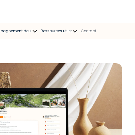
pagnement deuil
Ressources utiles
Contact
mpagnant deuil
Modèles de faire-part
Psychologue
Modèles de
condoléances
Kinésiologue
Chansons obsèques
sociation deuil
Oraisons Funèbres
Livres sur le deuil
Guides pratiques
Articles et témoignages