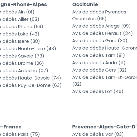
rgne-Rhone-Alpes
Occitanie
e décès Ain (01)
Avis de décès Pyrenees-
Orientales (66)
e décès Allier (03)
Avis de décès Ariege (09)
e décès Rhone (69)
Avis de décès Herault (34)
e décès Loire (42)
Avis de décès Gard (30)
e décès Isere (38)
Avis de décès Haute-Garonn
e décès Haute-Loire (43)
Avis de décès Tarn (81)
e décès Savoie (73)
Avis de décès Aude (11)
e décès Drome (26)
Avis de décès Gers (32)
e décès Ardeche (07)
Avis de décès Tarn-Et-Garo
e décès Haute-Savoie (74)
(82)
de décès Puy-De-Dome (63)
Avis de décès Lot (46)
e-France
Provence-Alpes-Cote-D'
e décès Paris (75)
Avis de décès Var (83)