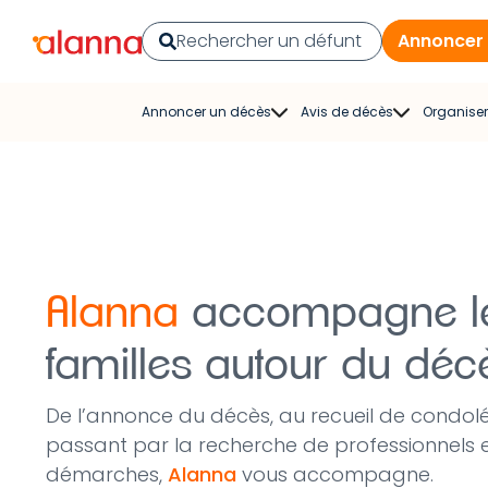
Annoncer
Annoncer un décès
Avis de décès
Organiser
Publier un avis de décès
Rechercher un avis de
Re
décès
con
Faire-part de décès
Avis de décès du journal
Pompe
Exemple d’avis de décès
La Voix du Nord
Fleu
Modèles de faire-part
Alanna
accompagne l
Courrier Picard
Fune
familles autour du déc
L’Union
Cérémon
per
Aisne Nouvelle
De l’annonce du décès, au recueil de condol
Cagnotte
passant par la recherche de professionnels et
L’Ardennais
démarches,
Alanna
vous accompagne.