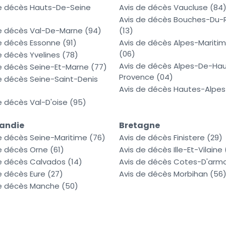
de décès Hauts-De-Seine
Avis de décès Vaucluse (84
Avis de décès Bouches-Du-
e décès Val-De-Marne (94)
(13)
e décès Essonne (91)
Avis de décès Alpes-Mariti
(06)
e décès Yvelines (78)
Avis de décès Alpes-De-Ha
e décès Seine-Et-Marne (77)
Provence (04)
e décès Seine-Saint-Denis
Avis de décès Hautes-Alpes
e décès Val-D'oise (95)
andie
Bretagne
e décès Seine-Maritime (76)
Avis de décès Finistere (29)
e décès Orne (61)
Avis de décès Ille-Et-Vilaine
e décès Calvados (14)
Avis de décès Cotes-D'armo
e décès Eure (27)
Avis de décès Morbihan (56
e décès Manche (50)