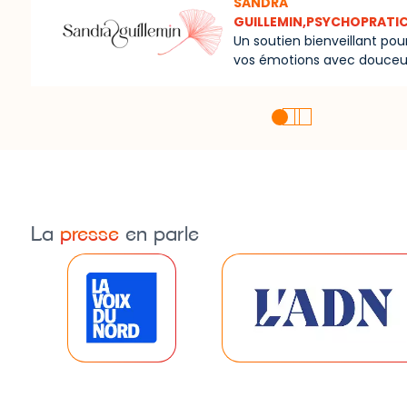
SLEEPING ANGEL
Les urnes funéraires qui cé
vie.
La
presse
en parle