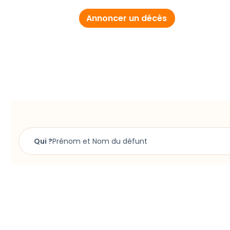
L’Est-Eclair
Annoncer un décès
Libération Champagne
Paris Normandie
Nord Littoral
Qui ?