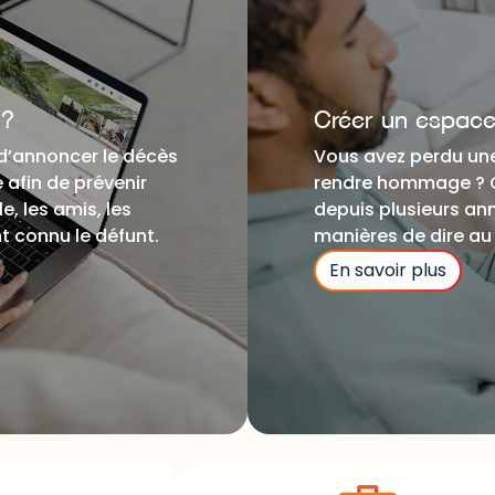
 ?
Créer un espace
r d’annoncer le décès
Vous avez perdu une
rendre hommage ? Qu’elle vous ait qu
e, les amis, les
depuis plusieurs an
t connu le défunt.
manières de dire au
En savoir plus