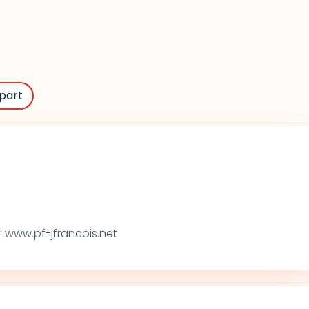
part
 www.pf-jfrancois.net