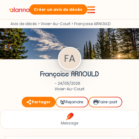
Créer un avis de décès
Avis de décès
>
Vivier-Au-Court
>
Françoise ARNOULD
Françoise ARNOULD
- 24/05/2026
Vivier-Au-Court
Partager
Rejoindre
Faire-part
Message