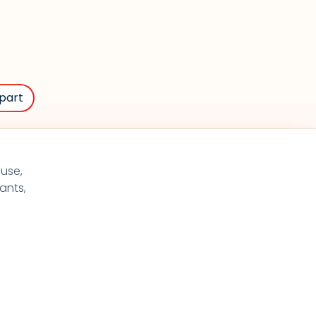
part
use,
ants,