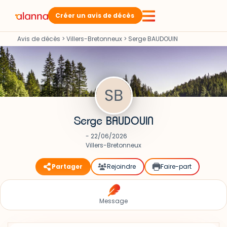
Créer un avis de décès
Avis de décès
>
Villers-Bretonneux
>
Serge BAUDOUIN
Serge BAUDOUIN
- 22/06/2026
Villers-Bretonneux
Partager
Rejoindre
Faire-part
Message