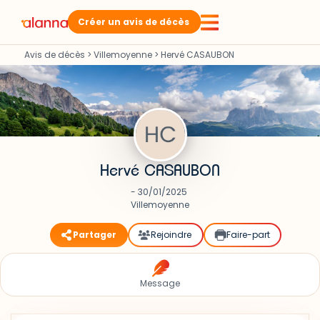
Créer un avis de décès
Avis de décès
>
Villemoyenne
>
Hervé CASAUBON
Hervé CASAUBON
- 30/01/2025
Villemoyenne
Partager
Rejoindre
Faire-part
Message