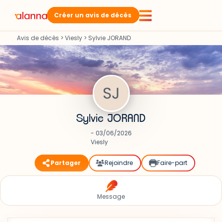
Créer un avis de décès
Avis de décès
>
Viesly
>
Sylvie JORAND
Sylvie JORAND
- 03/06/2026
Viesly
Partager
Rejoindre
Faire-part
Message