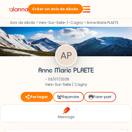
Créer un avis de décès
Avis de décès
>
Vers-Sur-Selle-/-Cagny
>
Anne Marie PLAETE
Anne Marie PLAETE
- 03/07/2026
Vers-Sur-Selle / Cagny
Partager
Rejoindre
Faire-part
Message