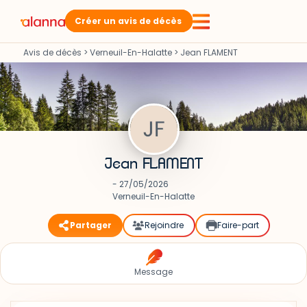
Créer un avis de décès
Avis de décès
>
Verneuil-En-Halatte
>
Jean FLAMENT
Jean FLAMENT
- 27/05/2026
Verneuil-En-Halatte
Partager
Rejoindre
Faire-part
Message