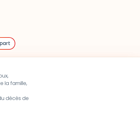
part
oux,
 la famille,
t du décès de