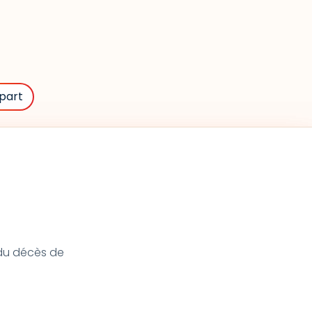
part
t du décès de