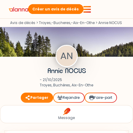
Créer un avis de décès
Avis de décès
>
Troyes,-Bucheres,-Aix-En-Othe
>
Annie NOCUS
Annie NOCUS
- 21/10/2025
Troyes, Buchères, Aix-En-Othe
Partager
Rejoindre
Faire-part
Message