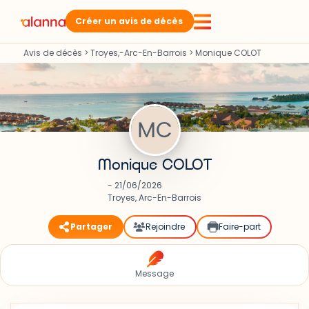
Créer un avis de décès
Avis de décès
>
Troyes,-Arc-En-Barrois
>
Monique COLOT
Monique COLOT
- 21/06/2026
Troyes, Arc-En-Barrois
Partager
Rejoindre
Faire-part
Message