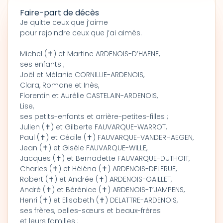
Faire-part de décès
Je quitte ceux que j’aime
pour rejoindre ceux que j’ai aimés.
Michel (✝) et Martine ARDENOIS-D’HAENE,
ses enfants ;
Joël et Mélanie CORNILLIE-ARDENOIS,
Clara, Romane et Inès,
Florentin et Aurélie CASTELAIN-ARDENOIS,
Lise,
ses petits-enfants et arrière-petites-filles ;
Julien (✝) et Gilberte FAUVARQUE-WARROT,
Paul (✝) et Cécile (✝) FAUVARQUE-VANDERHAEGEN,
Jean (✝) et Gisèle FAUVARQUE-WILLE,
Jacques (✝) et Bernadette FAUVARQUE-DUTHOIT,
Charles (✝) et Héléna (✝) ARDENOIS-DELERUE,
Robert (✝) et Andrée (✝) ARDENOIS-GAILLET,
André (✝) et Bérénice (✝) ARDENOIS-T’JAMPENS,
Henri (✝) et Elisabeth (✝) DELATTRE-ARDENOIS,
ses frères, belles-sœurs et beaux-frères
et leurs familles ;