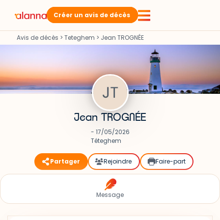
Créer un avis de décès
Avis de décès
>
Teteghem
>
Jean TROGNÉE
Jean TROGNÉE
- 17/05/2026
Téteghem
Partager
Rejoindre
Faire-part
Message