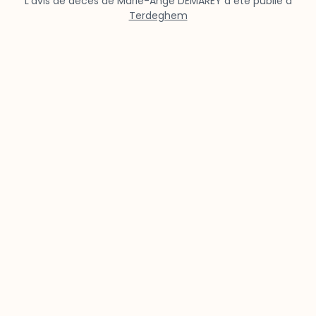
L’avis de décès de Marie-Ange DEMAREY a été publié à
Terdeghem