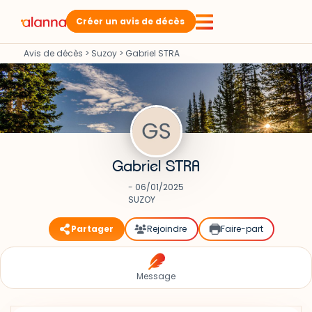
Créer un avis de décès
Avis de décès
>
Suzoy
>
Gabriel STRA
Gabriel STRA
- 06/01/2025
SUZOY
Partager
Rejoindre
Faire-part
Message