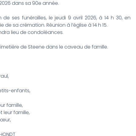
il 2026 dans sa 90e année.
 de ses funérailles, le jeudi 9 avril 2026, à 14 h 30, en
ie de sa crémation. Réunion à l’église à 14 h 15.
endra lieu de condoléances.
imetière de Steene dans le caveau de famille.
aul,
petits-enfants,
r famille,
 leur famille,
sœur,
DEHONDT