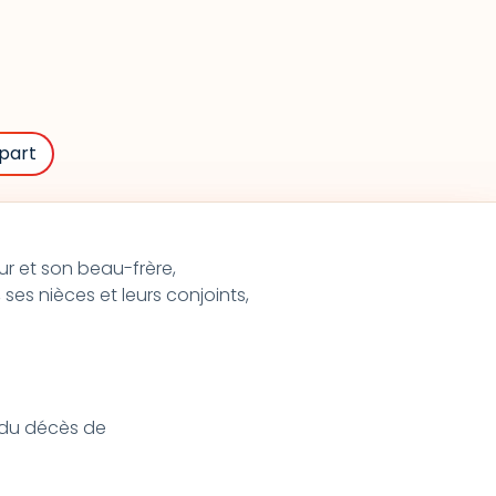
part
œur et son beau-frère,
 ses nièces et leurs conjoints,
t du décès de