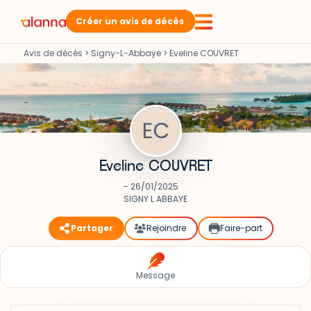
Créer un avis de décès
Avis de décès
>
Signy-L-Abbaye
>
Eveline COUVRET
Eveline COUVRET
- 26/01/2025
SIGNY L ABBAYE
Partager
Rejoindre
Faire-part
Message