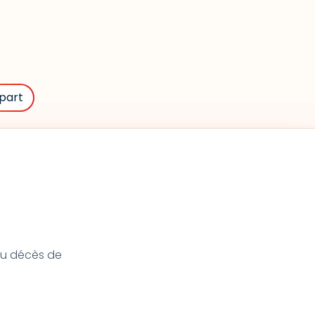
part
 du décès de