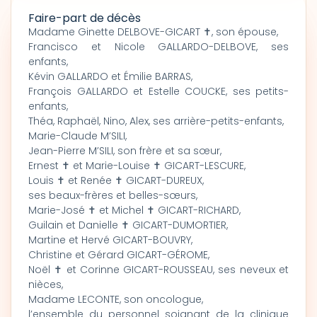
Faire-part de décès
Madame Ginette DELBOVE-GICART ✝, son épouse,
Francisco et Nicole GALLARDO-DELBOVE, ses
enfants,
Kévin GALLARDO et Émilie BARRAS,
François GALLARDO et Estelle COUCKE, ses petits-
enfants,
Théa, Raphaël, Nino, Alex, ses arrière-petits-enfants,
Marie-Claude M’SILI,
Jean-Pierre M’SILI, son frère et sa sœur,
Ernest ✝ et Marie-Louise ✝ GICART-LESCURE,
Louis ✝ et Renée ✝ GICART-DUREUX,
ses beaux-frères et belles-sœurs,
Marie-José ✝ et Michel ✝ GICART-RICHARD,
Guilain et Danielle ✝ GICART-DUMORTIER,
Martine et Hervé GICART-BOUVRY,
Christine et Gérard GICART-GÉROME,
Noël ✝ et Corinne GICART-ROUSSEAU, ses neveux et
nièces,
Madame LECONTE, son oncologue,
l’ensemble du personnel soignant de la clinique