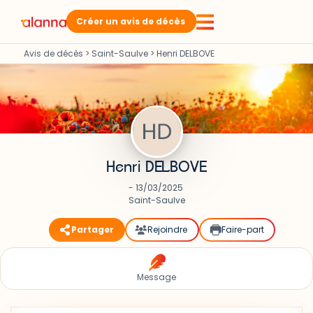
Créer un avis de décès
Avis de décès
>
Saint-Saulve
>
Henri DELBOVE
Henri DELBOVE
- 13/03/2025
Saint-Saulve
Partager
Rejoindre
Faire-part
Message