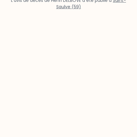
L’avis de décès de Henri DELBOVE a été publié à
Saint-
Saulve (59)