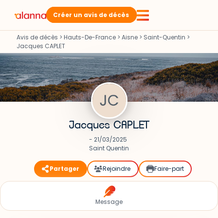
Créer un avis de décès
Avis de décès
>
Hauts-De-France
>
Aisne
>
Saint-Quentin
>
Jacques CAPLET
Jacques CAPLET
- 21/03/2025
Saint Quentin
Partager
Rejoindre
Faire-part
Message