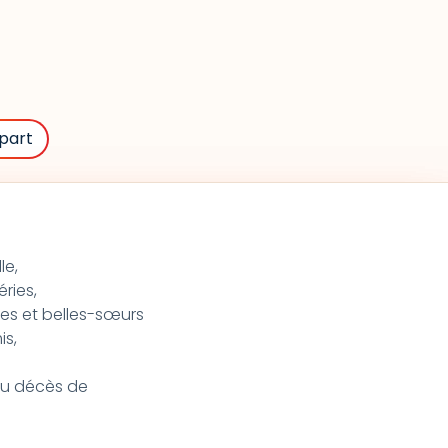
part
le,
éries,
res et belles-sœurs
is,
 du décès de