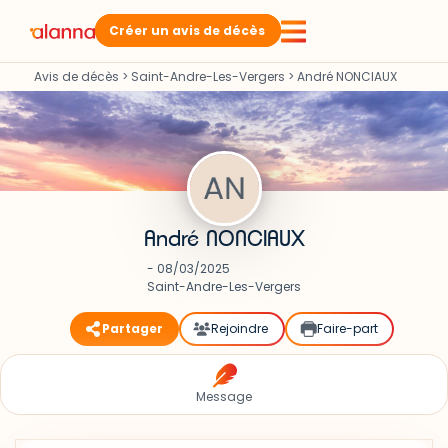
Créer un avis de décès
Avis de décès
>
Saint-Andre-Les-Vergers
>
André NONCIAUX
André NONCIAUX
- 08/03/2025
Saint-Andre-Les-Vergers
Partager
Rejoindre
Faire-part
Message