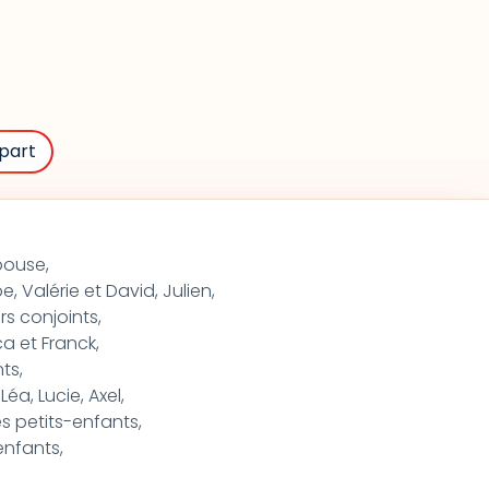
part
pouse,
e, Valérie et David, Julien,
rs conjoints,
 et Franck,
ts,
éa, Lucie, Axel,
es petits-enfants,
enfants,