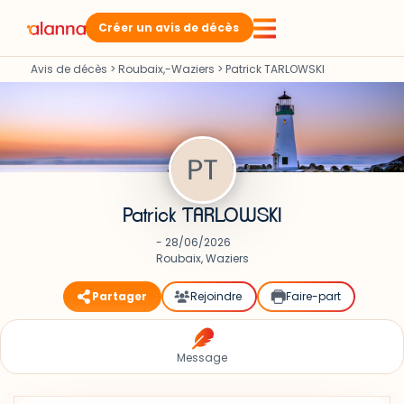
Créer un avis de décès
Avis de décès
>
Roubaix,-Waziers
>
Patrick TARLOWSKI
Patrick TARLOWSKI
- 28/06/2026
Roubaix, Waziers
Partager
Rejoindre
Faire-part
Message