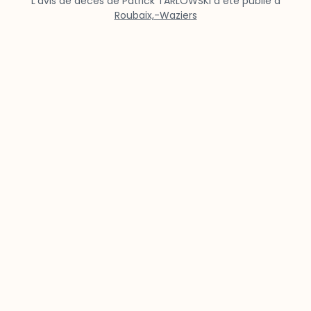
L’avis de décès de Patrick TARLOWSKI a été publié à
Roubaix,-Waziers