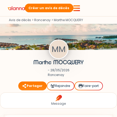
Créer un avis de décès
Avis de décès
>
Roncenay
>
Marthe MOCQUERY
Marthe MOCQUERY
- 28/05/2026
Roncenay
Partager
Rejoindre
Faire-part
Message