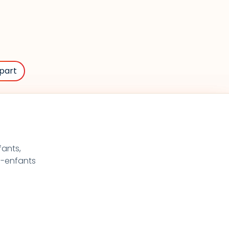
part
fants,
ts-enfants