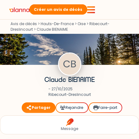
Créer un avis de décès
Avis de décès
>
Hauts-De-France
>
Oise
>
Ribecourt-
Dreslincourt
>
Claude BIENAIME
Claude BIENAIME
- 27/10/2025
Ribecourt-Dreslincourt
Partager
Rejoindre
Faire-part
Message