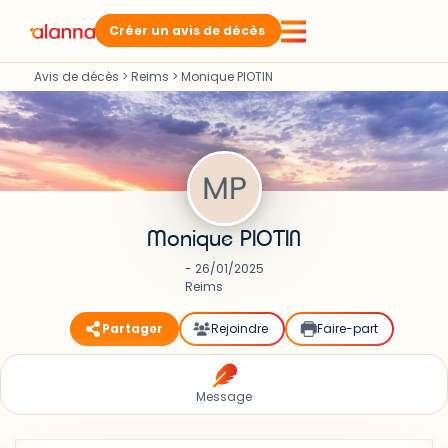
Créer un avis de décès
Avis de décès
>
Reims
>
Monique PIOTIN
Monique PIOTIN
- 26/01/2025
Reims
Partager
Rejoindre
Faire-part
Message