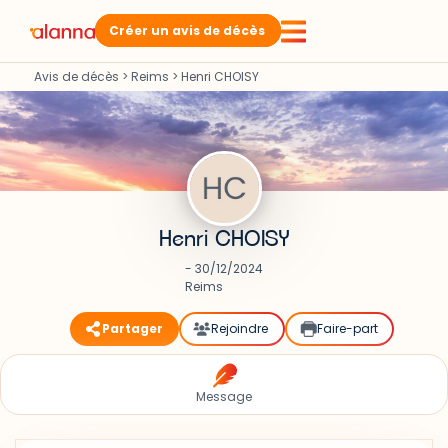
Créer un avis de décès
Avis de décès
>
Reims
>
Henri CHOISY
Henri CHOISY
- 30/12/2024
Reims
Partager
Rejoindre
Faire-part
Message