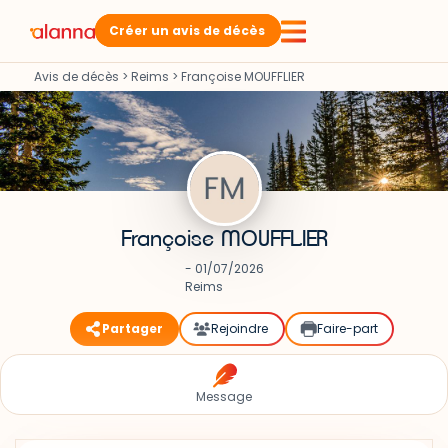
Créer un avis de décès
Avis de décès
>
Reims
>
Françoise MOUFFLIER
Françoise MOUFFLIER
- 01/07/2026
Reims
Partager
Rejoindre
Faire-part
Message