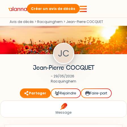
Créer un avis de décès
Avis de décès
>
Racquinghem
>
Jean-Pierre COCQUET
Jean-Pierre COCQUET
- 29/05/2026
Racquinghem
Partager
Rejoindre
Faire-part
Message