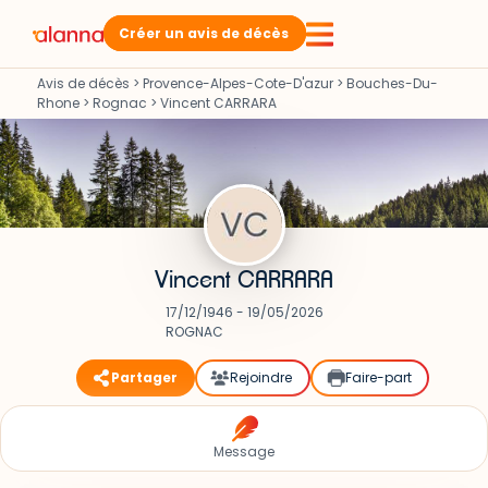
Créer un avis de décès
Avis de décès
>
Provence-Alpes-Cote-D'azur
>
Bouches-Du-
Rhone
>
Rognac
>
Vincent CARRARA
Vincent CARRARA
17/12/1946 - 19/05/2026
ROGNAC
Partager
Rejoindre
Faire-part
Message