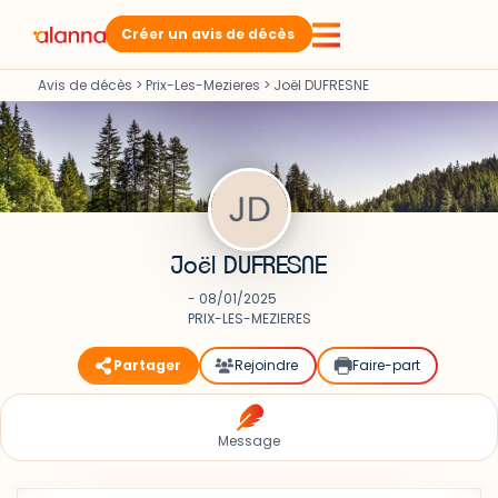
Créer un avis de décès
Avis de décès
>
Prix-Les-Mezieres
>
Joël DUFRESNE
Joël DUFRESNE
- 08/01/2025
PRIX-LES-MEZIERES
Partager
Rejoindre
Faire-part
Message