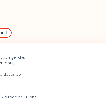
part
 et son gendre,
enfants,
 du décès de
6, à l'âge de 90 ans.