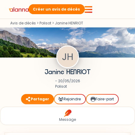
Créer un avis de décès
Avis de décès
>
Polisot
>
Janine HENRIOT
Janine HENRIOT
- 20/05/2026
Polisot
Partager
Rejoindre
Faire-part
Message