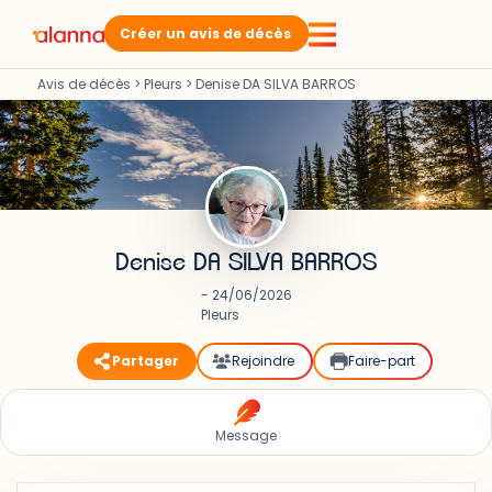
Créer un avis de décès
Avis de décès
>
Pleurs
>
Denise DA SILVA BARROS
Denise DA SILVA BARROS
- 24/06/2026
Pleurs
Partager
Rejoindre
Faire-part
Message