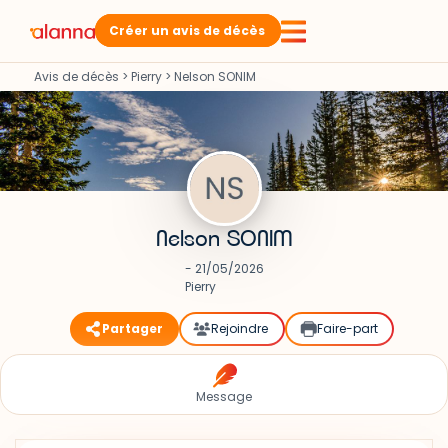
Créer un avis de décès
Avis de décès
>
Pierry
>
Nelson SONIM
Nelson SONIM
- 21/05/2026
Pierry
Partager
Rejoindre
Faire-part
Message