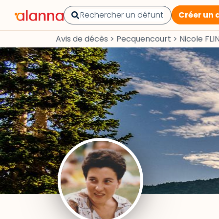
Créer un 
Avis de décès
>
Pecquencourt
>
Nicole FLI