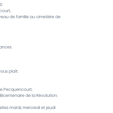
30
court,
veau de famille au cimetière de
éances.
 vous plaît.
de Pecquencourt,
 Bicentenaire de la Révolution.
isites mardi, mercredi et jeudi